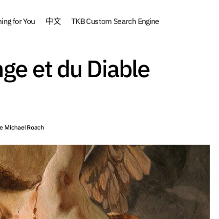
ng for You
中文
TKB Custom Search Engine
nge et du Diable
Le débat de l’Ange et du Diable (2
dio
Buddhism
Français
Video
e Michael Roach