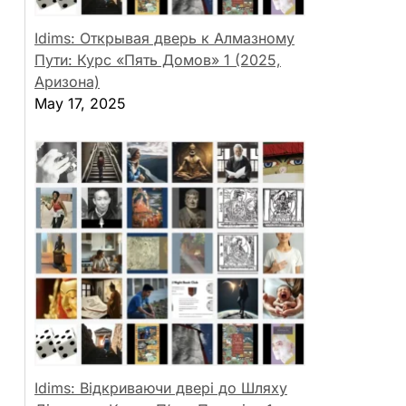
Idims: Открывая дверь к Алмазному
Пути: Курс «Пять Домов» 1 (2025,
Аризона)
May 17, 2025
Idims: Відкриваючи двері до Шляху