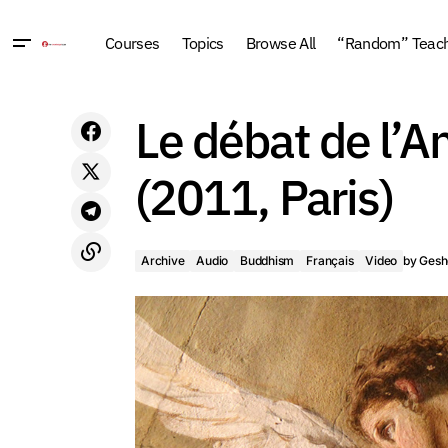
Courses
Topics
Browse All
“Random” Teachi
The Devil Debates an Angel, Part 18
Le débat de l’A
Archive
Au
(2024, Mexico)
(2011, Paris)
Archive
Audio
Buddhism
Français
Video
by
Gesh