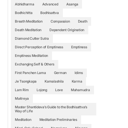
Abhidharma
Advanced
Asanga
Bodhichitta
Bodhisattva
Breath Meditation
Compassion
Death
Death Meditation
Dependent Origination
Diamond Cutter Sutra
Direct Perception of Emptiness
Emptiness
Emptiness Meditation
Exchanging Self & Others
First Panchen Lama
German
Idims
Je Tsongkapa
Kamalashila
Karma
Lam Rim
Lojong
Love
Mahamudra
Maitreya
Master Shantideva’s Guide to the Bodhisattva’s
Way of Life
Meditation
Meditation Preliminaries