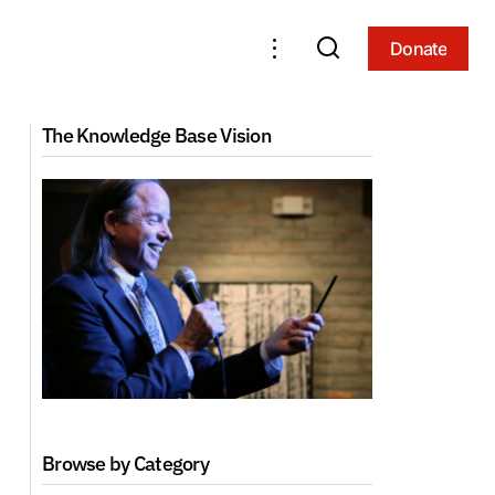
Donate
Donate
Autrement Efficace: Quelles sont les
nouvelles clés de la réussite de votre
The Knowledge Base Vision
011, Paris)
entreprise dans un monde en
mouvement (2011, Paris)
Browse by Category