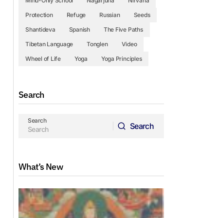
Mind-Only School
Nagarjuna
Nirvana
Protection
Refuge
Russian
Seeds
Shantideva
Spanish
The Five Paths
Tibetan Language
Tonglen
Video
Wheel of Life
Yoga
Yoga Principles
Search
Search
Search
Search
What’s New