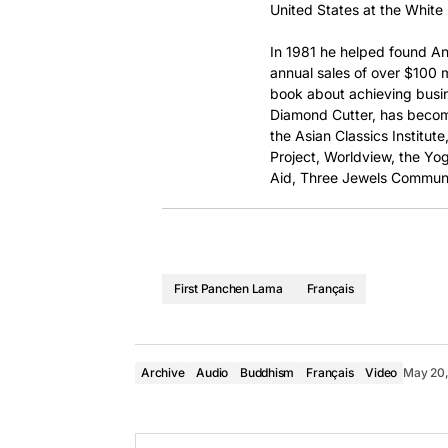
United States at the White
In 1981 he helped found An
annual sales of over $100 mi
book about achieving busi
Diamond Cutter, has become
the Asian Classics Institut
Project, Worldview, the Yog
Aid, Three Jewels Communi
First Panchen Lama
Français
Archive
Audio
Buddhism
Français
Video
May 20,