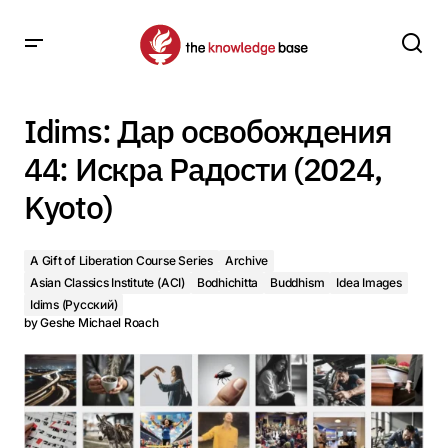
Idims: Дар освобождения 44: Искра Радости (2024,
Kyoto)
Idims: Дар освобождения
44: Искра Радости (2024,
Kyoto)
A Gift of Liberation Course Series
Archive
Asian Classics Institute (ACI)
Bodhichitta
Buddhism
Idea Images
Idims (Русский)
by
Geshe Michael Roach