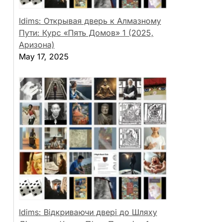
Idims: Открывая дверь к Алмазному
Пути: Курс «Пять Домов» 1 (2025,
Аризона)
May 17, 2025
Idims: Відкриваючи двері до Шляху