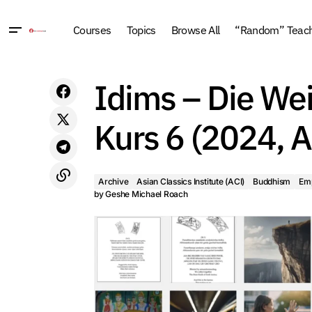
Courses
Topics
Browse All
“Random” Teachi
Archive
Asian Classi
ACI Course 01: The Principal Teachings
Idims – Die We
of Buddhism (1993, New York)
Idea Images
The Wi
Kurs 6 (2024, A
Archive
Asian Classics Institute (ACI)
Buddhism
Emp
by
Geshe Michael Roach