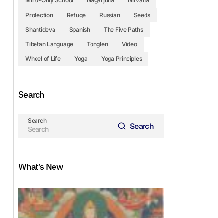
Mind-Only School
Nagarjuna
Nirvana
Protection
Refuge
Russian
Seeds
Shantideva
Spanish
The Five Paths
Tibetan Language
Tonglen
Video
Wheel of Life
Yoga
Yoga Principles
Search
Search
Search
Search
What’s New