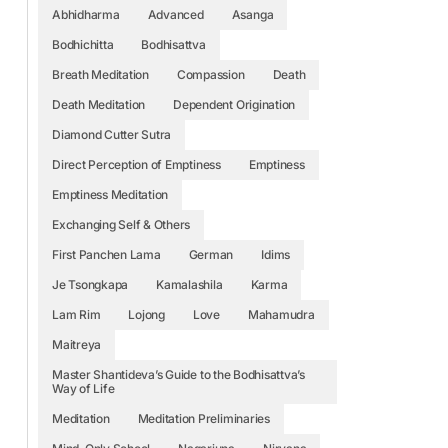
Abhidharma
Advanced
Asanga
Bodhichitta
Bodhisattva
Breath Meditation
Compassion
Death
Death Meditation
Dependent Origination
Diamond Cutter Sutra
Direct Perception of Emptiness
Emptiness
Emptiness Meditation
Exchanging Self & Others
First Panchen Lama
German
Idims
Je Tsongkapa
Kamalashila
Karma
Lam Rim
Lojong
Love
Mahamudra
Maitreya
Master Shantideva’s Guide to the Bodhisattva’s
Way of Life
Meditation
Meditation Preliminaries