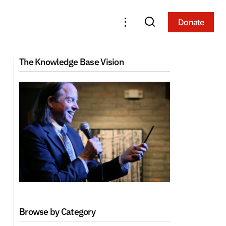
Donate
Donate
 Von Nagarjuna
ACI Foundation Course 1: The Principal
The Knowledge Base Vision
)
Teachings of Buddhism (2019, Arizona)
Browse by Category