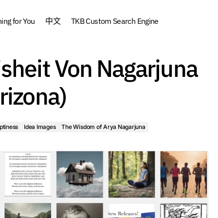
ng for You
中文
TKB Custom Search Engine
Idims – Die Weisheit
cs Institute (ACI)
Buddhism
Emptiness
isheit Von Nagarjuna
Kurs 6 (2024, Arizona
sdom of Arya Nagarjuna
rizona)
tiness
Idea Images
The Wisdom of Arya Nagarjuna