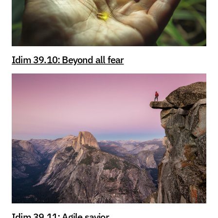
Idim 39.10: Beyond all fear
Idim 39.11: Agile savior