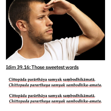
Idim 39.16: Those sweetest words