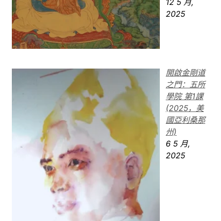
12 5 月,
2025
開啟金剛道
之門：五所
學院 第1課
(2025，美
國亞利桑那
州)
6 5 月,
2025