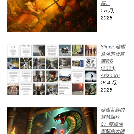
哥）
1 5 月,
2025
Idims: 龍樹
菩薩的智慧
課程6
(2024,
Arizona)
16 4 月,
2025
龍樹菩薩的
智慧課程
6：藥師佛
與龍樹大師