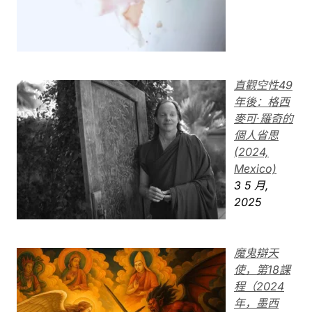
直觀空性49
年後：格西
麥可·羅奇的
個人省思
(2024,
Mexico)
3 5 月,
2025
魔鬼辯天
使，第18課
程（2024
年，墨西