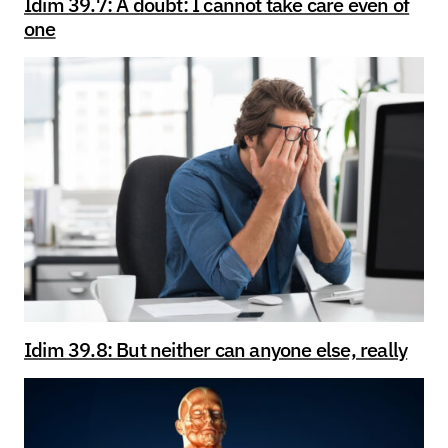
Idim 39.7: A doubt: I cannot take care even of
one
Idim 39.8: But neither can anyone else, really