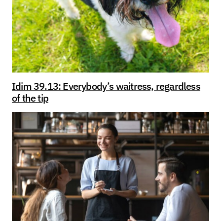
Idim 39.13: Everybody’s waitress, regardless
of the tip