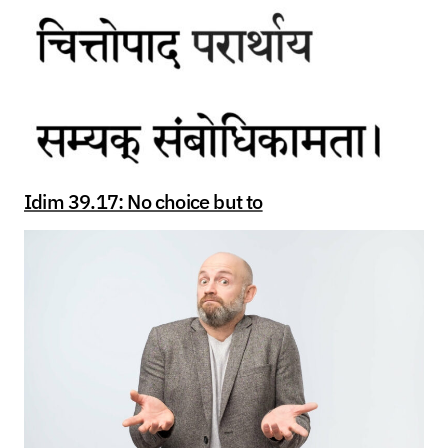
Idim 39.17: No choice but to