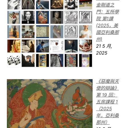
金剛道之
門：五所學
院 第1課
(2025，美
國亞利桑那
州)
21 5 月,
2025
《惡魔與天
使的辯論》
第 19 回：
五房課程 1
（2025
年，亞利桑
那州）