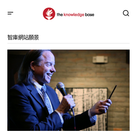
念圖的集合: 掌中解脫第39期 – 促進您的慈悲心: 自他交換
(2022, Arizona)
智庫網站願景