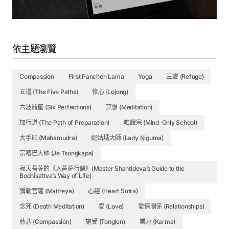
依主題瀏覽
Compassion
First Panchen Lama
Yoga
三寶 (Refuge)
五道 (The Five Paths)
修心 (Lojong)
六波羅蜜 (Six Perfections)
冥想 (Meditation)
加行道 (The Path of Preparation)
唯識宗 (Mind-Only School)
大手印 (Mahamudra)
妮姑瑪大師 (Lady Niguma)
宗喀巴大師 (Je Tsongkapa)
寂天菩薩的《入菩薩行論》(Master Shantideva’s Guide to the
Bodhisattva’s Way of Life)
彌勒菩薩 (Maitreya)
心經 (Heart Sutra)
念死 (Death Meditation)
愛 (Love)
愛情關係 (Relationships)
慈悲 (Compassion)
施受 (Tonglen)
業力 (Karma)