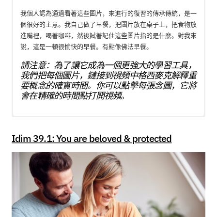
我個人認為通過看著這些圖片，來進行的復習的傳承傳統，是一
個很好的主意。我自己做了早餐，把圖片放在桌子上，把食物放
進嘴裡，喝著咖啡，然後試著記住這些圖片指的是什麼。對我來
說，這是一頓很愉快的早餐。有點像佛法早餐。
請注意：為了讓它成為一個更強大的學習工具，
我們把每個圖片，鏈接到視頻中格西麥克解釋重
要概念的確實時間。你可以點擊每張念圖，它將
會在精確的時間點打開視頻。
这里是一系列念图 （Idims）的集合，代表了课程里所有重要的
概念。这个伟大的工具把意识上的图像和重要的概念的链接起
Idim 39.1: You are beloved & protected
来。这个传承有一个传统，当你学习一个主题时，在课后最少把
它复习两到三次。最好是上课当天复习一次，然后再第二天或两
天后再复习一次。正如格西麦克在本课程中指出：
我个人认为通过看着这些图片，来进行的复习的传承传统，是一
个很好的主意。我自己做了早餐，把图片放在桌子上，把食物放
进嘴里，喝着咖啡，然后试着记住这些图片指的是什么。对我来