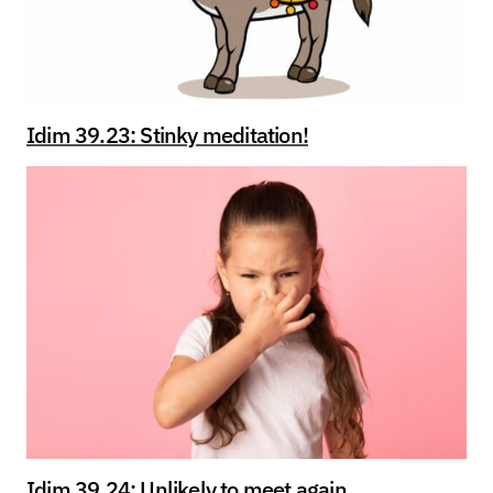
Idim 39.23: Stinky meditation!
Idim 39.24: Unlikely to meet again