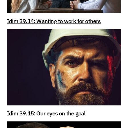
Idim 39.14: Wanting to work for others
Idim 39.15: Our eyes on the goal