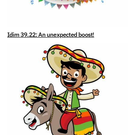
Idim 39.22: An unexpected boost!