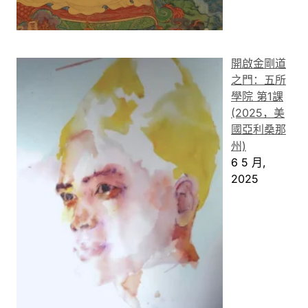
開啟金剛道
之門：五所
學院 第1課
(2025，美
國亞利桑那
州)
6 5 月,
2025