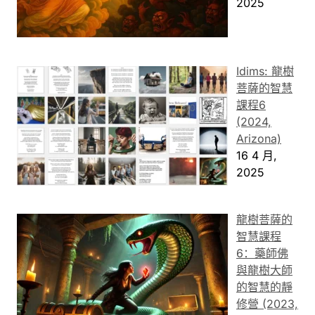
2025
Idims: 龍樹
菩薩的智慧
課程6
(2024,
Arizona)
16 4 月,
2025
龍樹菩薩的
智慧課程
6：藥師佛
與龍樹大師
的智慧的靜
修營 (2023,