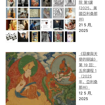
院 第1課
(2025，美
國亞利桑那
州)
21 5 月,
2025
《惡魔與天
使的辯論》
第 19 回：
五房課程 1
（2025
年，亞利桑
那州）
12 5 月,
2025