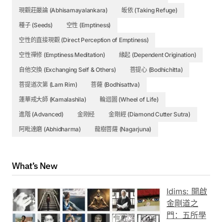
現觀莊嚴論 (Abhisamayalankara)
皈依 (Taking Refuge)
種子 (Seeds)
空性 (Emptiness)
空性的直接現觀 (Direct Perception of Emptiness)
空性禪修 (Emptiness Meditation)
緣起 (Dependent Origination)
自他交換 (Exchanging Self & Others)
菩提心 (Bodhichitta)
菩提道次第 (Lam Rim)
菩薩 (Bodhisattva)
蓮華戒大師 (Kamalashila)
輪迴圖 (Wheel of Life)
進階 (Advanced)
金刚经
金剛經 (Diamond Cutter Sutra)
阿毗達磨 (Abhidharma)
龍樹菩薩 (Nagarjuna)
What’s New
Idims: 開啟
金剛道之
門：五所學