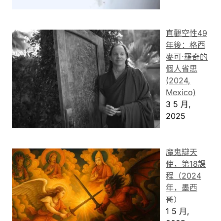
直觀空性49
年後：格西
麥可·羅奇的
個人省思
(2024,
Mexico)
3 5 月,
2025
魔鬼辯天
使，第18課
程（2024
年，墨西
哥）
1 5 月,