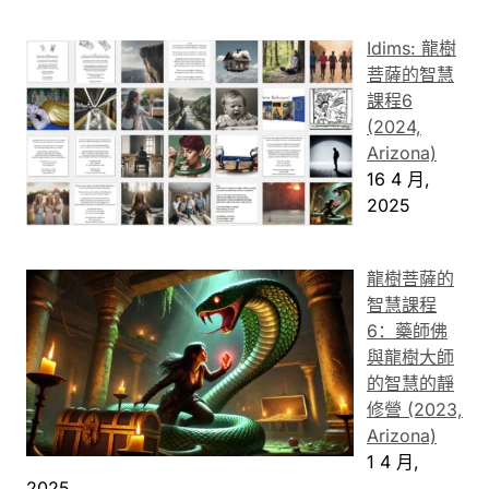
Idims: 龍樹
菩薩的智慧
課程6
(2024,
Arizona)
16 4 月,
2025
龍樹菩薩的
智慧課程
6：藥師佛
與龍樹大師
的智慧的靜
修營 (2023,
Arizona)
1 4 月,
2025