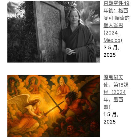
直觀空性49
年後：格西
麥可·羅奇的
個人省思
(2024,
Mexico)
3 5 月,
2025
魔鬼辯天
使，第18課
程（2024
年，墨西
哥）
1 5 月,
2025