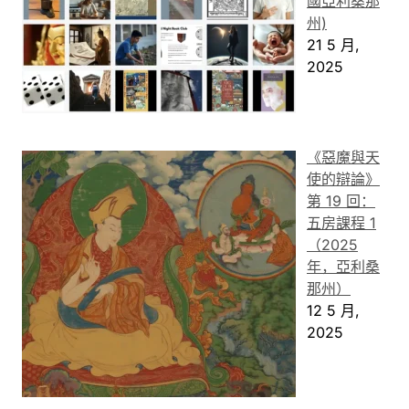
國亞利桑那
州)
21 5 月,
2025
《惡魔與天
使的辯論》
第 19 回：
五房課程 1
（2025
年，亞利桑
那州）
12 5 月,
2025