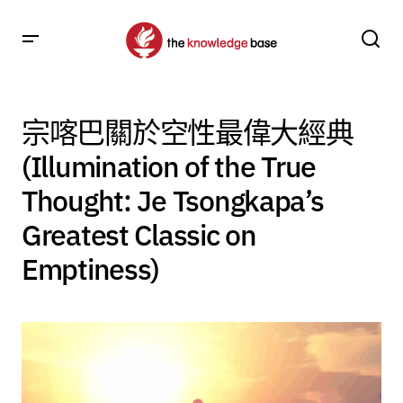
宗喀巴關於空性最偉大經典
(Illumination of the True
Thought: Je Tsongkapa’s
Greatest Classic on
Emptiness)