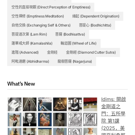
空性的直接現觀 (Direct Perception of Emptiness)
空性禪修 (Emptiness Meditation)
緣起 (Dependent Origination)
自他交換 (Exchanging Self & Others)
菩提心 (Bodhichitta)
菩提道次第 (Lam Rim)
菩薩 (Bodhisattva)
蓮華戒大師 (Kamalashila)
輪迴圖 (Wheel of Life)
進階 (Advanced)
金刚经
金剛經 (Diamond Cutter Sutra)
阿毗達磨 (Abhidharma)
龍樹菩薩 (Nagarjuna)
What’s New
Idims: 開啟
金剛道之
門：五所學
院 第1課
(2025，美