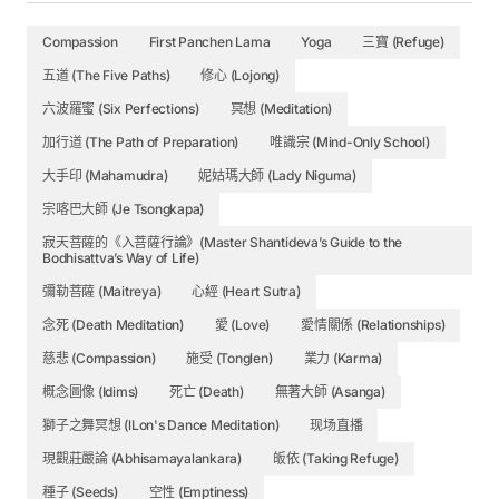
Compassion
First Panchen Lama
Yoga
三寶 (Refuge)
五道 (The Five Paths)
修心 (Lojong)
六波羅蜜 (Six Perfections)
冥想 (Meditation)
加行道 (The Path of Preparation)
唯識宗 (Mind-Only School)
大手印 (Mahamudra)
妮姑瑪大師 (Lady Niguma)
宗喀巴大師 (Je Tsongkapa)
寂天菩薩的《入菩薩行論》(Master Shantideva’s Guide to the
Bodhisattva’s Way of Life)
彌勒菩薩 (Maitreya)
心經 (Heart Sutra)
念死 (Death Meditation)
愛 (Love)
愛情關係 (Relationships)
慈悲 (Compassion)
施受 (Tonglen)
業力 (Karma)
概念圖像 (Idims)
死亡 (Death)
無著大師 (Asanga)
獅子之舞冥想 (lLon's Dance Meditation)
现场直播
現觀莊嚴論 (Abhisamayalankara)
皈依 (Taking Refuge)
種子 (Seeds)
空性 (Emptiness)