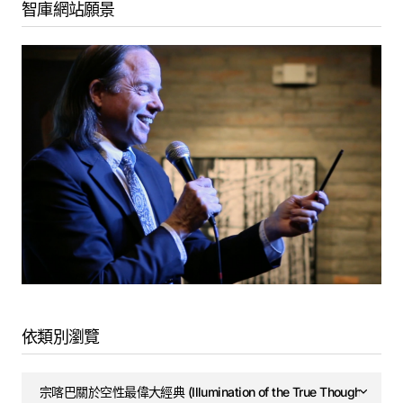
智庫網站願景
依類別瀏覽