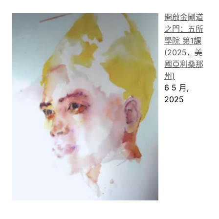
開啟金剛道
之門：五所
學院 第1課
(2025，美
國亞利桑那
州)
6 5 月,
2025