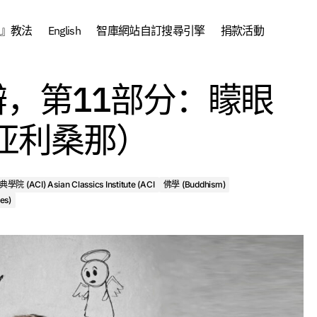
』教法
English
智庫網站自訂搜尋引擎
捐款活動
天使与惡魔之
中文 (Chinese)
中文課程
，第11部分：矇眼
分：矇眼射靶
Classics Institute (ACI
佛學 (Buddhism)
桑那）
 Debates an Angel Course Series)
，亚利桑那）
院 (ACI) Asian Classics Institute (ACI
佛學 (Buddhism)
es)