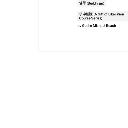
佛學 (Buddhism)
掌中解脫 (A Gift of Liberation
Course Series)
by
Geshe Michael Roach
Reading Materials
Current Translation for October
An Argument with the Tendency to Think th
Additional Backround on t
The traditional brief name of our text is
An 
was written by
His Holiness the First Pan
was above all an extraordinary practitioner
greatest who have ever lived; and an arde