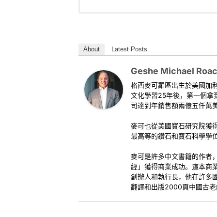
格西麦克罗琦将会有两天对空性进行特别的教
Geshe Michael Roach we will be offering t
嘛（1565-1662）所撰写的古老藏文对空
are taken directly from
The Angel Debates T
功。
Holiness the First Panchen Lama, who lived
About
Latest Posts
and extremely deep. It will help us be succes
这是本古老经典的第11次ACI课程。我们将专
身和清亮意识。正如老师所说的，即便我们被
This is the 11th ACI program dedicated to t
Geshe Michael Roa
body & mind, and how to change body & mi
格西麥可羅區出生於美國加
音频
clear-light mind. As the Lama says, we’ll b
文化學習25年後，第一個
we wear a blindfold.
司達到年銷售額兩億五仟萬美
Video
課程1 - 天使与惡魔之辯
麥可也從美國寶石研究院獲
Geshe Michael Roach
最高等的鑽石和寶石科學學
This is a video playlist. Just click for the n
麥可是許多中文書籍的作者
經」獲得商業成功。這本商
創辦人和執行長，他在許多
翻譯和出版2000頁中國古