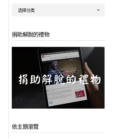
捐助解脫的禮物
依主題瀏覽