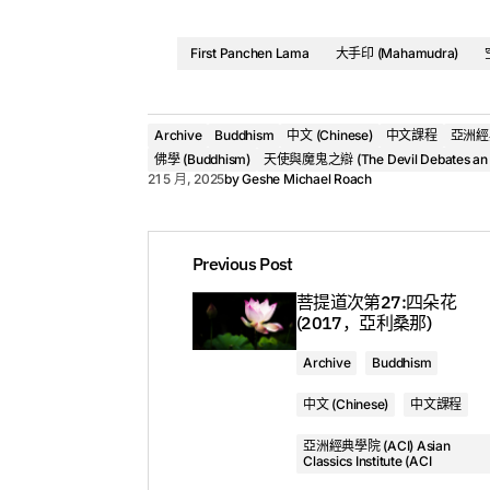
2. 課程2 -天使与惡魔之辯，第11部分：矇眼射靶
First Panchen Lama
大手印 (Mahamudra)
Archive
Buddhism
中文 (Chinese)
中文課程
亞洲經典學
佛學 (Buddhism)
天使與魔鬼之辯 (The Devil Debates an An
21 5 月, 2025
by
Geshe Michael Roach
Audio
Previous Post
菩提道次第27:四朵花
(2017，亞利桑那)
Geshe Michael Roach
Archive
Buddhism
中文 (Chinese)
中文課程
亞洲經典學院 (ACI) Asian
Classics Institute (ACI