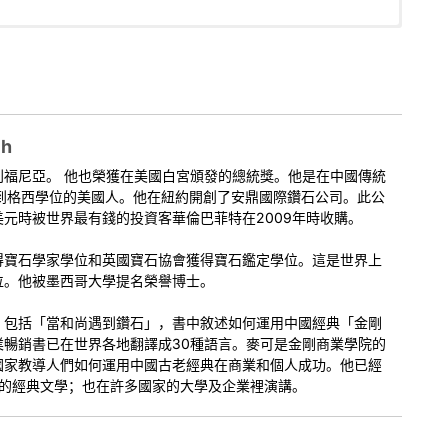
授。 教学内容直接取自与《天使与恶魔之辩》，这是第一世班禅喇
wo days of special teachings on emptiness. These teachings
性的教授。并且文本极其风趣和深奥。它能帮助我们获得此生与来世的成
he Devil
, an ancient Tibetan teaching on emptiness by His
 1565-1662. The text is at the same time, extremely funny
sful in this life, and in the next as well.
注于“我”是如何与身心相关，如何把身心转化为开悟者所具有的彩虹
矇着双眼，我们将尽力用意识之箭射中空性。
his ancient classic. We’ll be focusing on how “me” relates to
ch
nd into an enlightened being with a rainbow body and a
利福尼亞。 他也榮獲在美國白宮頒發的總統獎。他是在中國傳統
e trying to hit emptiness with the arrow of our mind, even as
拿到格西學位的美國人。他在紐約開創了安鼎國際鑽石公司。此公
元時被世界最有錢的投資客華倫巴菲特在2009年時收購。
，第11部分：矇眼射靶（2017，亚利桑那）
得寶石學家學位和英國寶石協會獲得寶石鑑定學位。這是世界上
位。他被墨西哥大學提名榮譽博士。
ext video to see additional videos in the series.
00:00
，包括「當和尚遇到鑽石」，書中敘述如何運用中國經典「金剛
業暢銷書已在世界各地翻譯成30種語言。麥可是金剛商業學院的
國家教導人們如何運用中國古老經典在商業和個人成功。他已經
老的經典文學；也在許多國家的大學及企業裡演講。
1. 課程1 - 天使与惡魔之辯，第11部分：矇眼射靶（2017，亚利桑那） - Geshe Michael Roach