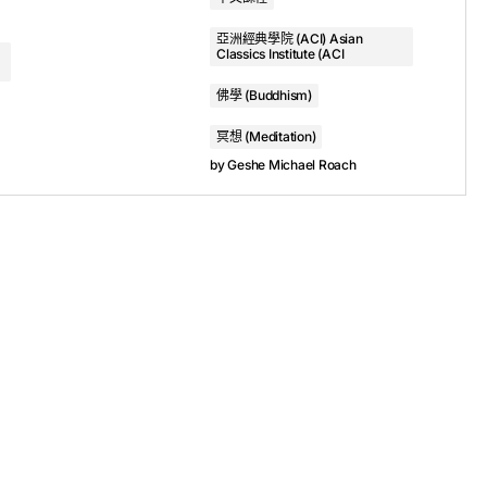
2. Class 2 - The Devil Debates an Angel, Part 11: Target Shooting with a Blindfold On (Arizona, 2017) - Geshe Michael Roach
亞洲經典學院 (ACI) Asian
Classics Institute (ACI
3. Class 3 - The Devil Debates an Angel, Part 11: Target Shooting with a Blindfold On (Arizona, 2017) - Geshe Michael Roach
佛學 (Buddhism)
4. Class 4 - The Devil Debates an Angel, Part 11: Target Shooting with a Blindfold On (Arizona, 2017) - Geshe Michael Roach
冥想 (Meditation)
by
Geshe Michael Roach
, 2017
at Things are Real
Current Translation
he Root Text
Argument with the Tendency to Think that Things are Real
. It
chen Lama, Lobsang Chukyi Gyeltsen
, who lived 1565-1662. He
, thinker, and meditator; a yogi; a poet and writer among the
nt pacifist who once stopped a war single-handedly, by