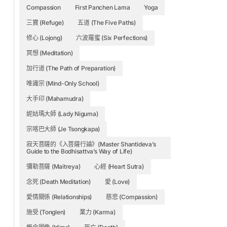
Compassion
First Panchen Lama
Yoga
三寶 (Refuge)
五道 (The Five Paths)
修心 (Lojong)
六波羅蜜 (Six Perfections)
冥想 (Meditation)
加行道 (The Path of Preparation)
唯識宗 (Mind-Only School)
大手印 (Mahamudra)
妮姑瑪大師 (Lady Niguma)
宗喀巴大師 (Je Tsongkapa)
寂天菩薩的《入菩薩行論》(Master Shantideva’s
Guide to the Bodhisattva’s Way of Life)
彌勒菩薩 (Maitreya)
心經 (Heart Sutra)
念死 (Death Meditation)
愛 (Love)
愛情關係 (Relationships)
慈悲 (Compassion)
施受 (Tonglen)
業力 (Karma)