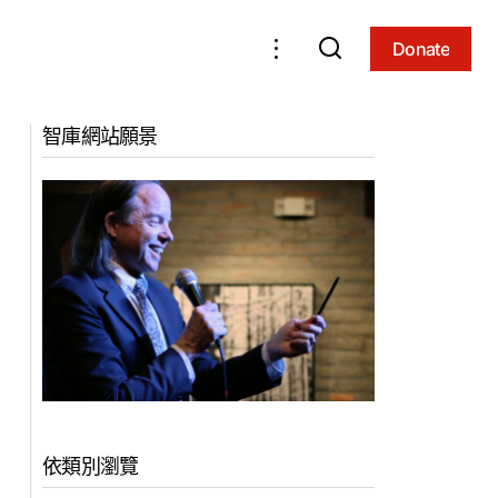
Donate
Donate
辯，第11部
蓮花戒大師關於《金剛經》的冥想4 －九大
智庫網站願景
（2017，亚利
教言：蓮花戒大師不可思議的收尾 (2017,亞
利桑那州）
依類別瀏覽