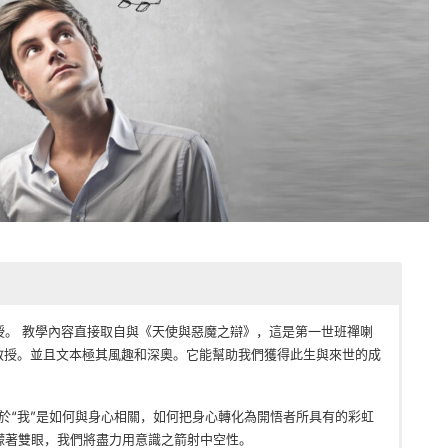
授。 教學內容直接取自與《天使與惡魔之辯》，這是第一世班禪喇
性的教授。並且文本極其風趣和深奧。它能幫助我們獲得此生與來世的成
注於“我”是如何與身心相關，如何把身心轉化為開悟者所具有的彩虹
矇著雙眼，我們將盡力用意識之箭射中空性。