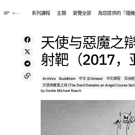
系列課程
主題
瀏覽全部
為您提供的『隨機
Archive
Buddhism
天使与惡魔之辯
菩提道次第27:四朵花 (2017，亞利桑那)
亞洲經典學院 (ACI) Asian 
天使與魔鬼之辯 (The Devil
射靶（2017
Archive
Buddhism
中文 (Chinese)
中文課程
亞洲經典學
天使與魔鬼之辯 (The Devil Debates an Angel Course Seri
by
Geshe Michael Roach