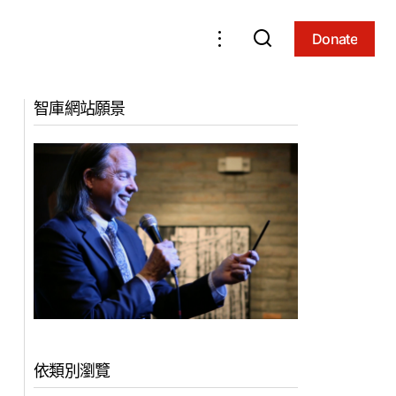
Donate
Donate
分（2016，
利用死亡體驗作為到達佛陀精華身之道（亞
智庫網站願景
利桑那州，2016）
依類別瀏覽