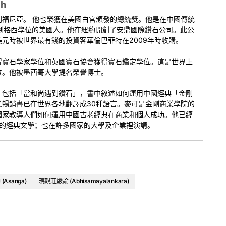
ch
isamayalankara
), which was revealed by Maitreya to Arya
means to take refuge by covering the following three topics:
利福尼亞。 他也榮獲在美國白宮頒發的總統獎。他是在中國傳統
拿到格西學位的美國人。他在紐約開創了安鼎國際鑽石公司。此公
元時被世界最有錢的投資客華倫巴菲特在2009年時收購。
wels)
教授。这些文本据说是由弥勒菩萨教授给证者无著的。根据佛教传
得寶石學家學位和英國寶石協會獲得寶石鑑定學位。這是世界上
，现居住在兜率天。
位。他被墨西哥大學提名榮譽博士。
，包括「當和尚遇到鑽石」，書中敘述如何運用中國經典「金剛
ext video to see additional videos in the series.
業暢銷書已在世界各地翻譯成30種語言。麥可是金剛商業學院的
國家教導人們如何運用中國古老經典在商業和個人成功。他已經
老的經典文學；也在許多國家的大學及企業裡演講。
Asanga)
現觀莊嚴論 (Abhisamayalankara)