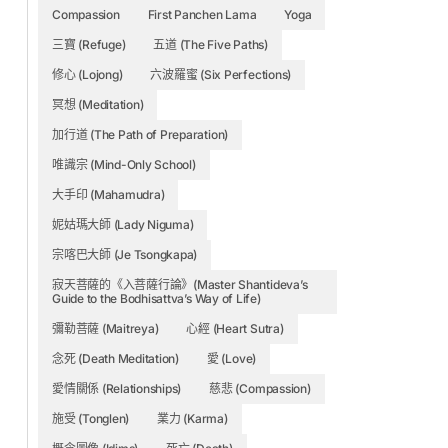
Compassion
First Panchen Lama
Yoga
三寶 (Refuge)
五道 (The Five Paths)
修心 (Lojong)
六波羅蜜 (Six Perfections)
冥想 (Meditation)
加行道 (The Path of Preparation)
唯識宗 (Mind-Only School)
大手印 (Mahamudra)
妮姑瑪大師 (Lady Niguma)
宗喀巴大師 (Je Tsongkapa)
寂天菩薩的《入菩薩行論》(Master Shantideva’s
Guide to the Bodhisattva’s Way of Life)
彌勒菩薩 (Maitreya)
心經 (Heart Sutra)
念死 (Death Meditation)
愛 (Love)
愛情關係 (Relationships)
慈悲 (Compassion)
施受 (Tonglen)
業力 (Karma)