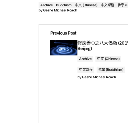
Archive
Buddhism
中文 (Chinese)
中文課程
佛學 (B
by
Geshe Michael Roach
The
Abhisamayalankara
belongs to a colle
Previous Post
Maitreya. These texts are said to have bee
修煉善心之八大偈頌 (2017
tradition, Maitreya is the next Buddha to c
Beijing)
The Five Books of Maitreya are:
Archive
中文 (Chinese)
1.
Abhisamayalankara
中文課程
佛學 (Buddhism)
2.
Mahayanasutralankara
by
Geshe Michael Roach
3.
Madhyantavibhaga
4.
Dharmadharmatavibhanga
5.
Uttaratantra shastra
课程 2