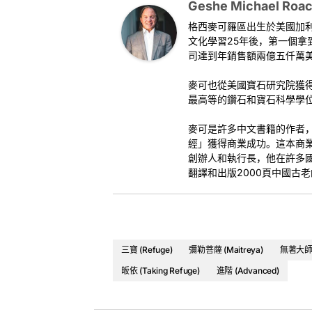
called
The Necklace of Understanding
Geshe Michael Roa
(
Abh
1. 寻求庇护（皈依）是什么意思
Asanga, in which he teaches about what it 
格西麥可羅區出生於美國加
2. 去哪里寻求庇护（皈依）（三宝）
文化學習25年後，第一個
3. 佛的四身
1. What it means to go for refuge
司達到年銷售額兩億五仟萬美
2. Where you go for refuge (The Three Je
《现观庄严论》属于一套称之为“弥勒五论”的
3. The Four Bodies of a Buddha
麥可也從美國寶石研究院獲
统，弥勒菩萨是下一个会来到我们世界的佛陀
最高等的鑽石和寶石科學學
Lecture Videos
弥勒五论是：
麥可是許多中文書籍的作者
This is a video playlist. Just click for the n
經」獲得商業成功。這本商
1.
《现观庄严论》
創辦人和執行長，他在許多
2. 《大乘庄严经论颂》
翻譯和出版2000頁中國古
3. 《究竟一乘宝性论》
4. 《辨法法性论》
5.
《辨中边论颂》
课程视频
三寶 (Refuge)
彌勒菩薩 (Maitreya)
無著大師 (
课程 1
皈依 (Taking Refuge)
進階 (Advanced)