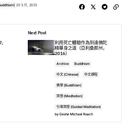
uddhism)
20 5 月, 2025
ction of teachings which are called the Five Books of
Next Post
n taught to Arya Asanga by Maitreya. According to Buddhist
,
利用死亡體驗作為到達佛陀
ome to our world and currently resides in Tushita Heaven.
精華身之道（亞利桑那州，
2016）
Archive
Buddhism
中文 (Chinese)
中文課程
佛學 (Buddhism)
冥想 (Meditation)
引導冥想 (Guided Meditation)
by
Geshe Michael Roach