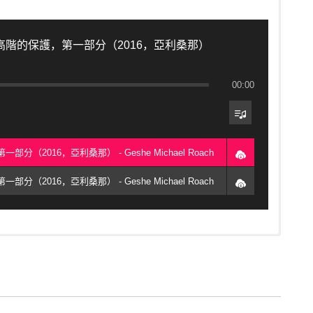
更高階的保護，第一部分（2016，亞利桑那）
00:00
分（2016，亞利桑那） - Geshe Michael Roach
分（2016，亞利桑那） - Geshe Michael Roach
的教授：2016年10月，生与死保护静修营。那次静修营基于的菩
ael gave during the
Gift of Liberation 23: Protection from Life &
身下三道。
 of the section of the Lamrim that retreat was based on was
e three lower realms after you die.
这个主题，引用了一部著名的著作《现观庄严论》，它是由弥勒菩萨
题教授了寻求庇护（皈依）意味着什么。
ives deeper into the subject of protection using a famous book