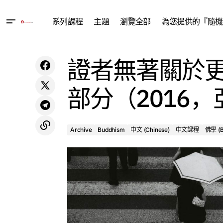
系列課程
主題
瀏覽全部
為您提供的『隨機
Archive
Buddhism
證者無著關於
修煉善心之八大偈頌 (2017, Beijing)
佛學 (Buddhism)
部分（2016
Archive
Buddhism
中文 (Chinese)
中文課程
佛學 (B