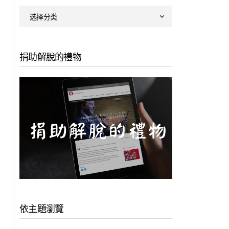
捐助解脫的禮物
依主題瀏覽