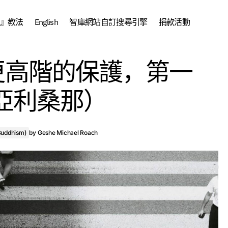
』教法
English
智庫網站自訂搜尋引擎
捐款活動
證者無著關於更高階的保護，第一部
中文 (Chinese)
中文課程
更高階的保護，第一
亞利桑那）
，亞利桑那）
uddhism)
by
Geshe Michael Roach