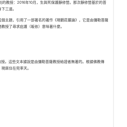
的教授：2016年10月，生與死保護靜修營。那次靜修營基於的菩
身下三道。
這個主題，引用了一部著名的著作《現觀莊嚴論》，它是由彌勒菩薩
題教授了尋求庇護（皈依）意味著什麼。
教授。這些文本據說是由彌勒菩薩教授給證者無著的。根據佛教傳
，現居住在兜率天。