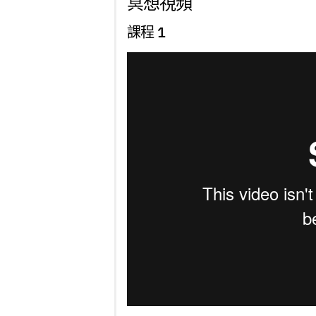
冥想視頻
課程 1