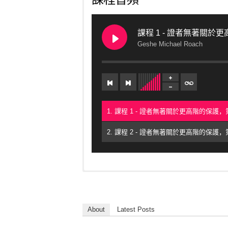
課程 1 - 證者無著關於
Geshe Michael Roach
1. 課程 1 - 證者無著關於更高階的保護，第一部
2. 課程 2 - 證者無著關於更高階的保護，第一部
这是格西麦克在掌中解脱第23次课程中一次特别
This is a special teaching that Geshe Mich
提道次第部分的主题是寻求保护，远离死后投
Death retreat
in October, 2016. The subject
seeking protection from being reborn in th
在这次系列课程中，格西麦克深入探讨了保护
About
Latest Posts
揭示给证者无著，其中他通过涵盖以下三个主
In this series of classes, Geshe Michael d