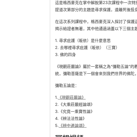
這是格西麥克在掌中解脫第23次課程中一次特別
提道次第部分的主題是尋求保護，遠離死後投
在這次系列課程中，格西麥克深入探討了保護
揭示給證者無著，其中他通過涵蓋以下三個主
1. 尋求庇護（皈依）是什麼意思
2. 去哪裡尋求庇護（皈依）（三寶）
3. 佛的四身
《現觀莊嚴論》屬於一套稱之為“彌勒五論”的
統，彌勒菩薩是下一個會來到我們世界的佛陀
彌勒五論是：
1.
《現觀莊嚴論》
2.《大乘莊嚴經論頌》
3.《究竟一乘寶性論》
4.《辨法法性論》
5.
《辨中邊論頌》