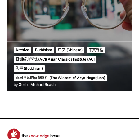
Archive
Buddhism
中文 (Chinese)
中文課程
亞洲經典學院 (ACI) Asian Classics Institute (ACI
佛學 (Buddhism)
龍樹菩薩的智慧課程 (The Wisdom of Arya Nagarjuna)
by
Geshe Michael Roach