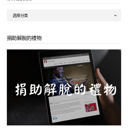
Meditation (English and Español) - A Gift of Liberation 30: Navigating The Great Journey, Understanding the Wheel of Life (2018, Mexico)
Geshe Michael Roach
00:00
捐助解脫的禮物
1. Meditation (English and Español) - A Gift of Liberation 30: Navigating The Great Journey, Understanding the Wheel of Life (2018, Mexico) - Geshe Michael Roach
2. Meditation (English Only) - A Gift of Liberation 30: Navigating The Great Journey, Understanding the Wheel of Life (2018, Mexico) - Geshe Michael Roach
Lam Rim Retreat 30 Idea Images
Images for Retreat 30 – Picking up Me:
How we walked into the Wheel of Life
(PDF)
Images for Retreat 30 (PDF)
Lam Rim Review IDIMs