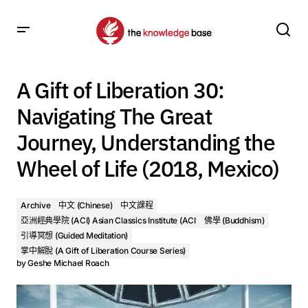
A Gift of Liberation 30: Navigating The Great Journey,
Understanding the Wheel of Life (2018, Mexico)
A Gift of Liberation 30:
Navigating The Great
Journey, Understanding the
Wheel of Life (2018, Mexico)
Archive
中文 (Chinese)
中文課程
亞洲經典學院 (ACI) Asian Classics Institute (ACI
佛學 (Buddhism)
引導冥想 (Guided Meditation)
掌中解脫 (A Gift of Liberation Course Series)
by
Geshe Michael Roach