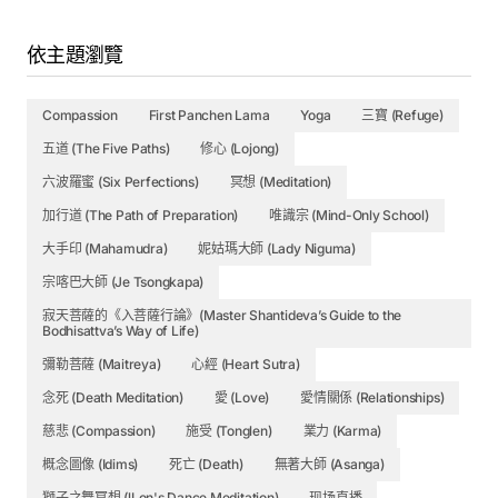
This is a video playlist. Just click for the next video to see
依主題瀏覽
additional videos in the series.
New Idims for this teaching start at number 62. Still a work
Compassion
First Panchen Lama
Yoga
三寶 (Refuge)
in progress, will be updating daily.
五道 (The Five Paths)
修心 (Lojong)
六波羅蜜 (Six Perfections)
冥想 (Meditation)
加行道 (The Path of Preparation)
唯識宗 (Mind-Only School)
大手印 (Mahamudra)
妮姑瑪大師 (Lady Niguma)
宗喀巴大師 (Je Tsongkapa)
寂天菩薩的《入菩薩行論》(Master Shantideva’s Guide to the
Bodhisattva’s Way of Life)
彌勒菩薩 (Maitreya)
心經 (Heart Sutra)
念死 (Death Meditation)
愛 (Love)
愛情關係 (Relationships)
慈悲 (Compassion)
施受 (Tonglen)
業力 (Karma)
概念圖像 (Idims)
死亡 (Death)
無著大師 (Asanga)
獅子之舞冥想 (lLon's Dance Meditation)
现场直播