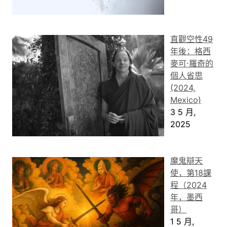
直觀空性49
年後：格西
麥可·羅奇的
個人省思
(2024,
Mexico)
3 5 月,
2025
魔鬼辯天
使，第18課
程（2024
年，墨西
哥）
1 5 月,