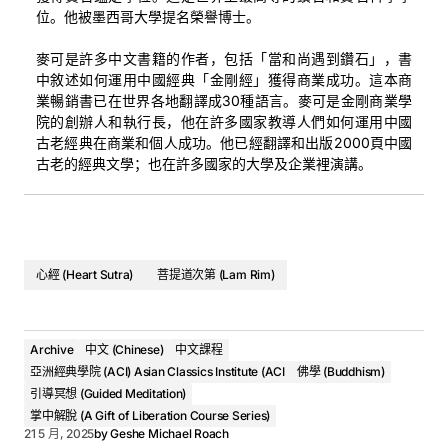
位。他被墨西哥大學提名榮譽博士。
麥可是許多中文書籍的作者，包括「當和尚遇到鑽石」，書
中敘述如何運用中國經典「金剛經」獲得商業成功。這本商
業暢銷書已在世界各地翻譯成30種語言。麥可是金剛商業學
院的創辦人和執行長，他在許多國家教導人們如何運用中國
古老經典在商業和個人成功。他已經翻譯和出版2000頁中國
Meditation Video
古老的經典文學；也在許多國家的大學及企業裡演講。
心經 (Heart Sutra)
菩提道次第 (Lam Rim)
Archive
中文 (Chinese)
中文課程
亞洲經典學院 (ACI) Asian Classics Institute (ACI
佛學 (Buddhism)
引導冥想 (Guided Meditation)
掌中解脫 (A Gift of Liberation Course Series)
Class Audio
21 5 月, 2025
by
Geshe Michael Roach