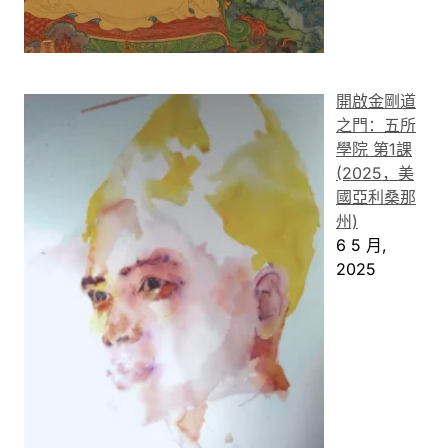
開啟金剛道
之門：五所
學院 第1課
(2025，美
國亞利桑那
州)
6 5 月,
2025