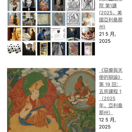
院 第1課
(2025，美
國亞利桑那
州)
21 5 月,
2025
《惡魔與天
使的辯論》
第 19 回：
五房課程 1
（2025
年，亞利桑
那州）
12 5 月,
2025