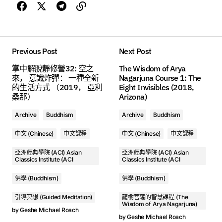
Class 1 - A Gift of Liberation 30: Navigating The Great Journey, Understanding the Wheel of Life (2018, Mexico)
Geshe Michael Roach
00:00
Previous Post
Next Post
掌中解脫靜修營32: 空之
The Wisdom of Arya
來， 意識炸彈： 一種全新
Nagarjuna Course 1: The
的生活方式 （2019， 亞利
Eight Invisibles (2018,
桑那）
Arizona)
1. Class 1 - A Gift of Liberation 30: Navigating The Great Journey, Understanding the Wheel of Life (2018, Mexico) - Geshe Michael Roach
Archive
Buddhism
Archive
Buddhism
2. Class 2 - A Gift of Liberation 30: Navigating The Great Journey, Understanding the Wheel of Life (2018, Mexico) - Geshe Michael Roach
中文 (Chinese)
中文課程
中文 (Chinese)
中文課程
3. Class 3 - A Gift of Liberation 30: Navigating The Great Journey, Understanding the Wheel of Life (2018, Mexico) - Geshe Michael Roach
亞洲經典學院 (ACI) Asian
亞洲經典學院 (ACI) Asian
4. Class 4 - A Gift of Liberation 30: Navigating The Great Journey, Understanding the Wheel of Life (2018, Mexico) - Geshe Michael Roach
Classics Institute (ACI
Classics Institute (ACI
5. Class 5 - A Gift of Liberation 30: Navigating The Great Journey, Understanding the Wheel of Life (2018, Mexico) - Geshe Michael Roach
佛學 (Buddhism)
佛學 (Buddhism)
引導冥想 (Guided Meditation)
龍樹菩薩的智慧課程 (The
6. Class 6 - A Gift of Liberation 30: Navigating The Great Journey, Understanding the Wheel of Life (2018, Mexico) - Geshe Michael Roach
Wisdom of Arya Nagarjuna)
by
Geshe Michael Roach
by
Geshe Michael Roach
7. Class 7 - A Gift of Liberation 30: Navigating The Great Journey, Understanding the Wheel of Life (2018, Mexico) - Geshe Michael Roach