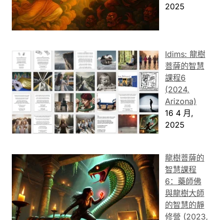
2025
Idims: 龍樹
菩薩的智慧
課程6
(2024,
Arizona)
16 4 月,
2025
龍樹菩薩的
智慧課程
6：藥師佛
與龍樹大師
的智慧的靜
修營 (2023,