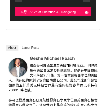
1. 冥想 - A Gift of Liberation 30: Navigating The Great Journey, Understanding the Wheel of Life (2018, Mexico) - Geshe Michael Roach
Geshe Michael Roach continues the Gift of Liberation
series, taught originally by Pabongka Rinpoche in a 24-day
lecture in the early 20th century. With exquisite detail and
About
Latest Posts
breadth of knowledge, Geshe Michael Roach brings these
teachings alive to modern audiences and how to live them
Geshe Michael Roach
in our daily lives.
格西麥可羅區出生於美國加利福尼亞。 他也榮
Class Videos
獲在美國白宮頒發的總統獎。他是在中國傳統
文化學習25年後，第一個拿到格西學位的美國
This is a video playlist. Just click for the next video to see
人。他在紐約開創了安鼎國際鑽石公司。此公司達到年銷售
additional videos in the series.
額兩億五仟萬美元時被世界最有錢的投資客華倫巴菲特在
2009年時收購。
麥可也從美國寶石研究院獲得寶石學家學位和英國寶石協會
獲得寶石鑑定學位。這是世界上最高等的鑽石和寶石科學學