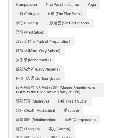
Compassion
First Panchen Lama
Yoga
三寶 (Refuge)
五道 (The Five Paths)
修心 (Lojong)
六波羅蜜 (Six Perfections)
冥想 (Meditation)
加行道 (The Path of Preparation)
唯識宗 (Mind-Only School)
大手印 (Mahamudra)
妮姑瑪大師 (Lady Niguma)
宗喀巴大師 (Je Tsongkapa)
寂天菩薩的《入菩薩行論》(Master Shantideva’s
Guide to the Bodhisattva’s Way of Life)
彌勒菩薩 (Maitreya)
心經 (Heart Sutra)
念死 (Death Meditation)
愛 (Love)
愛情關係 (Relationships)
慈悲 (Compassion)
施受 (Tonglen)
業力 (Karma)