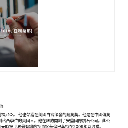
工们教授的一堂特别课程。它专注于佛教中最重要的思想，来自于可
aught to the volunteers during the recent retreat in Thailand.
自于自佛陀之后最重要的空性老师——证者龙树。格西麦克﹒罗奇精
ea, from perhaps the most influential work ever written on
相融合，让我们所有人可以在每天的生活当中使用它。
r of emptiness to come after the Buddha — Arya Nagarjuna.
the very heart of this idea into a very real life example that
ch
利福尼亞。 他也榮獲在美國白宮頒發的總統獎。他是在中國傳統
拿到格西學位的美國人。他在紐約開創了安鼎國際鑽石公司。此公
元時被世界最有錢的投資客華倫巴菲特在2009年時收購。