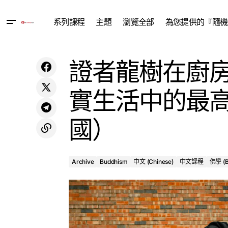
系列課程
主題
瀏覽全部
為您提供的『隨機
Archive
Buddhism
The Wisdom of Arya Nagarjuna Course
證者龍樹在廚
1: The Eight Invisibles (2018, Arizona)
佛學 (Buddhism)
實生活中的最高
國）
Archive
Buddhism
中文 (Chinese)
中文課程
佛學 (B