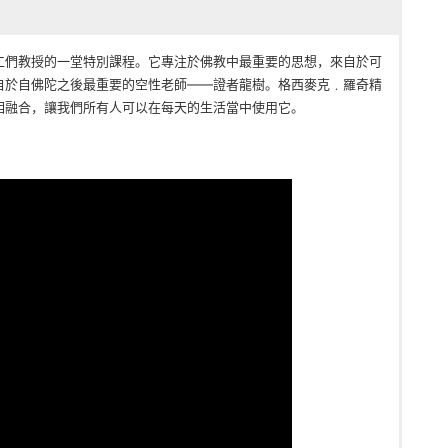
工們教授的一堂特別課程。它專注於佛教中最重要的思想，來自於可
自於自佛陀之後最重要的空性老師——證者龍樹。格西麥克﹒羅奇精
相融合，讓我們所有人可以在每天的生活當中使用它。