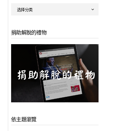
捐助解脫的禮物
依主題瀏覽