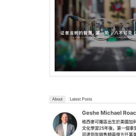
这是格西麦克在最近的泰国静修营当中，给义
This is a special class that Geshe Michael t
能是史上关于空性最具影响力的一本著作，来
It focuses on Buddhism’s most important id
妙地将这个思想的核心与非常真实的生活实例
emptiness, from the most important teache
About
Latest Posts
Geshe Michael manages to masterfully weave 
视频
we can all use in our everyday lives.
Geshe Michael Roa
Video
格西麥可羅區出生於美國加
文化學習25年後，第一個
司達到年銷售額兩億五仟萬美