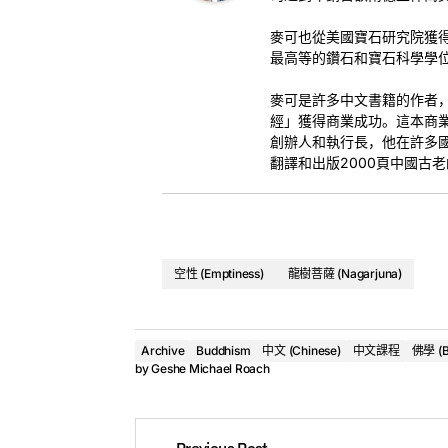
麥可也從美國寶石研究院獲
最高等的鑽石和寶石科學學
麥可是許多中文書籍的作者
經」獲得商業成功。這本商
創辦人和執行長，他在許多
翻譯和出版2000頁中國古
空性 (Emptiness)
龍樹菩薩 (Nagarjuna)
音频
Audio
證者龍樹在廚房裡的八不
Archive
Buddhism
中文 (Chinese)
中文課程
佛學 (B
by
Geshe Michael Roach
Geshe Michael Roach
Geshe Michael Roach
Previous Post