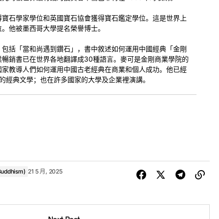
得寶石學家學位和英國寶石協會獲得寶石鑑定學位。這是世界上
位。他被墨西哥大學提名榮譽博士。
，包括「當和尚遇到鑽石」，書中敘述如何運用中國經典「金剛
業暢銷書已在世界各地翻譯成30種語言。麥可是金剛商業學院的
國家教導人們如何運用中國古老經典在商業和個人成功。他已經
老的經典文學；也在許多國家的大學及企業裡演講。
可能：真實生活中的最高智慧（2018，泰國）
uddhism)
21 5 月, 2025
Arya Nagarjuna's 8 Impossibles in the Kitchen: Highest Wisdom for Real Life
00:00
Next Post