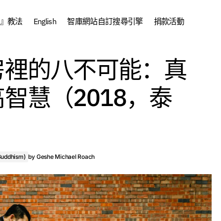
』教法
English
智庫網站自訂搜尋引擎
捐款活動
證者龍樹在廚房裡的八不可能：真實
中文 (Chinese)
中文課程
房裡的八不可能：真
（2018，泰國）
智慧（2018，泰
uddhism)
by
Geshe Michael Roach