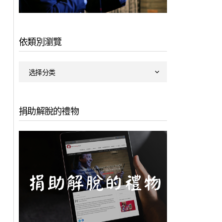
依類別瀏覽
捐助解脫的禮物