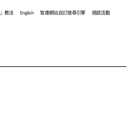
』教法
English
智庫網站自訂搜尋引擎
捐款活動