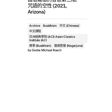
咒語的空性 (2021,
Arizona)
Archive
Buddhism
中文 (Chinese)
中文課程
亞洲經典學院 (ACI) Asian Classics
Institute (ACI
佛學 (Buddhism)
龍樹菩薩 (Nagarjuna)
by
Geshe Michael Roach