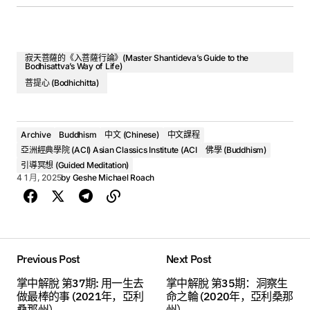
what visions and motivations can we hold in our heart to
bring all this about effectively and rapidly?
We’ll be releasing 3 classes and 1 guided meditation per
寂天菩薩的《入菩薩行論》(Master Shantideva’s Guide to the
Bodhisattva’s Way of Life)
week (Mon-Wed-Fri) here on TKB starting August 1.
菩提心 (Bodhichitta)
English Video with subtitles available in 9
該視頻有多個“語種”的字幕。1. 點擊“cc”打開字幕。2. 點擊設
languages.
置，選擇所需“語種”或英文字幕。
Archive
Buddhism
中文 (Chinese)
中文課程
This is a video playlist starting with the most recently
亞洲經典學院 (ACI) Asian Classics Institute (ACI
佛學 (Buddhism)
英文音頻，中文配音
posted class. Just click for the next video to see additional
引導冥想 (Guided Meditation)
videos in the series.
4 1 月, 2025
by
Geshe Michael Roach
(中文) Oral Transmission of Master Shantideva's Dedication Chapter from A Guide to the Bodhisattva's Way of Life
Geshe Michael Roach
00:00
Previous Post
Next Post
掌中解脫 第37期: 用一生去
掌中解脫 第35期：洞察生
做最棒的事 (2021年，亞利
命之輪 (2020年，亞利桑那
1. (中文) Oral Transmission of Master Shantideva's Dedication Chapter from A Guide to the Bodhisattva's Way of Life - Geshe Michael Roach
桑那州）
州）