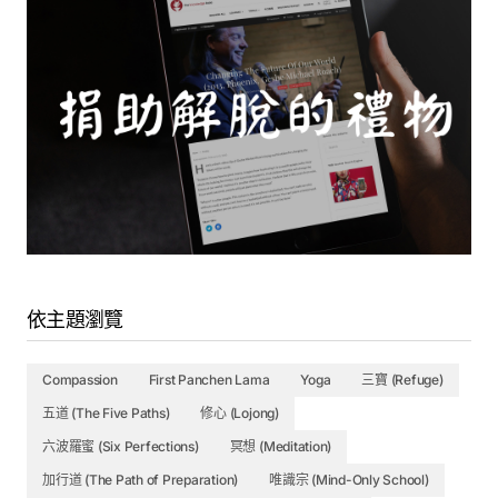
Transcript of Geshe Michael’s Oral Transmission of Master
5. (僅中文）冥想5: 利刃之冠
Shantideva’s Dedication Chapter
17. Meditation 4 Explanation : Loading the Vaccine - Geshe Michael Roach
Meditation 1 Interactive Transcript
18. Meditation 4: Loading the Vaccine - Geshe Michael Roach
這是我們第36期道次第靜修營，迄今為止這已經是我們道次第
學習的第十個年頭了。點擊下麵的圖示，你可以看到本系列的所
Class 1 Interactive Transcript
19. Class 10: Rushing to work - Geshe Michael Roach
有其他教授。
Class 2 Interactive Transcript
20. Class 11: Making it on the Tennis Team - Geshe Michael Roach
Class 3 Interactive Transcript
21. Class 12: Visiting an Art Museum - Geshe Michael Roach
Meditation 2 Interactive Transcript
22. Meditation 5 Explanation : Crown of Knives - Geshe Michael Roach
Class 4 Interactive Transcript
23. Meditation 5: Crown of Knives - Geshe Michael Roach
依主題瀏覽
Class 5 Interactive Transcript
24. Class 13: It might set the sky afire - Geshe Michael Roach
Compassion
First Panchen Lama
Yoga
三寶 (Refuge)
Class 6 Interactive Transcript
25. Class 14: Paris without a Croissant - Geshe Michael Roach
五道 (The Five Paths)
修心 (Lojong)
Meditation 3 Interactive Transcript
六波羅蜜 (Six Perfections)
冥想 (Meditation)
26. Class 15: Course Review - Geshe Michael Roach
Class 7 Interactive Transcript
加行道 (The Path of Preparation)
唯識宗 (Mind-Only School)