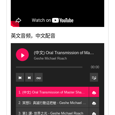
英文音频，中文配音
(中文) Oral Transmission of Master Shantideva's Dedication Chapter from A Guide to the Bodhisattva's Way of Life
Geshe Michael Roach
00:00
1. (中文) Oral Transmission of Master Shantideva's Dedication Chapter from A Guide to the Bodhisattva's Way of Life - Geshe Michael Roach
2. 冥想1: 真誠行動這把槍 - Geshe Michael Roach
3. 第1 課- 世界之光 - Geshe Michael Roach