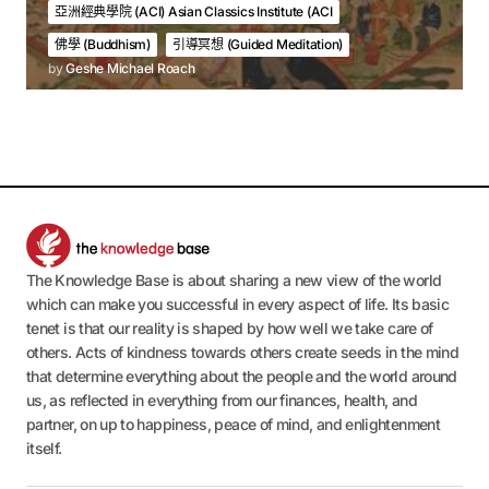
亞洲經典學院 (ACI) Asian Classics Institute (ACI
佛學 (Buddhism)
引導冥想 (Guided Meditation)
by
Geshe Michael Roach
The Knowledge Base is about sharing a new view of the world
which can make you successful in every aspect of life. Its basic
tenet is that our reality is shaped by how well we take care of
others. Acts of kindness towards others create seeds in the mind
that determine everything about the people and the world around
us, as reflected in everything from our finances, health, and
partner, on up to happiness, peace of mind, and enlightenment
itself.