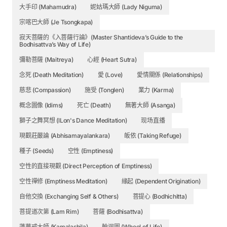
大手印 (Mahamudra)
妮姑瑪大師 (Lady Niguma)
Class 8 Interactive Transcript
宗喀巴大師 (Je Tsongkapa)
Class 9 Interactive Transcript
寂天菩薩的《入菩薩行論》(Master Shantideva’s Guide to the
Bodhisattva’s Way of Life)
This is our 36th Steps to the Path retreat and we’re now
10 years into these teachings on the lam rim. You can see
彌勒菩薩 (Maitreya)
心經 (Heart Sutra)
all of the other teachings in this series by clicking the
念死 (Death Meditation)
愛 (Love)
愛情關係 (Relationships)
image below.
慈悲 (Compassion)
施受 (Tonglen)
業力 (Karma)
概念圖像 (Idims)
死亡 (Death)
無著大師 (Asanga)
獅子之舞冥想 (lLon's Dance Meditation)
现场直播
現觀莊嚴論 (Abhisamayalankara)
皈依 (Taking Refuge)
種子 (Seeds)
空性 (Emptiness)
空性的直接現觀 (Direct Perception of Emptiness)
空性禪修 (Emptiness Meditation)
緣起 (Dependent Origination)
自他交換 (Exchanging Self & Others)
菩提心 (Bodhichitta)
菩提道次第 (Lam Rim)
菩薩 (Bodhisattva)
蓮華戒大師 (Kamalashila)
輪迴圖 (Wheel of Life)