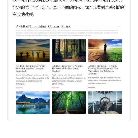
这是我们第36期道次第静修营，迄今为止这已经是我们道次第
学习的第十个年头了。点击下面的图标，你可以看到本系列的所
有其他教授。
英文視頻，含中文配音與字幕
Join us for a new online course, Love in the Time of the
Virus. We will be deeply investigating how to foster a
是一個視頻播放列表，從最近發布的課程開始。只需點擊觀看下
loving and profound motivations to serve others and turn