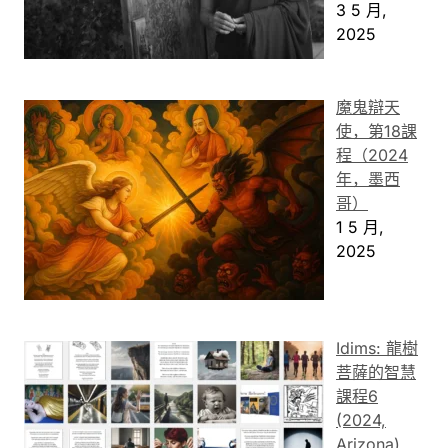
3 5 月,
2025
魔鬼辯天
使，第18課
程（2024
年，墨西
哥）
1 5 月,
2025
Idims: 龍樹
菩薩的智慧
課程6
(2024,
Arizona)