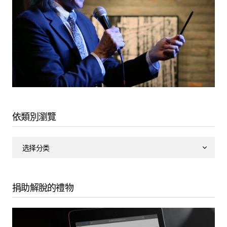
6. Class 3: Love in the Time of the Virus - Geshe Michael Roach
13. 第9 課- 拜訪太陽中心 - Geshe Michael Roach
冥想音頻（僅中文)
7. Meditation 2 Explanation : Fear to the Middle of the Sun - Geshe Michael Roach
14. 冥想4: 裝載疫苗 - Geshe Michael Roach
8. Meditation 2: Fear to the Middle of the Sun - Geshe Michael Roach
15. 第10 課- 急著去工作 - Geshe Michael Roach
(僅中文）冥想1: 真誠行動這把槍
9. Class 4: The Best & Worst - Geshe Michael Roach
16. 第11 課- 進入網球隊 - Geshe Michael Roach
10. Class 5: Read the Recipe - Geshe Michael Roach
00:00
17. 第12 課- 參觀藝術博物館 - Geshe Michael Roach
依類別瀏覽
11. Class 6: How to Run a Gang Fight - Geshe Michael Roach
18. 冥想5: 利刃之冠 - Geshe Michael Roach
12. Meditation 3 Explanation : Death to the Middle of the Sun - Geshe Michael Roach
19. 第13 課- 它可能會讓天空著火 - Geshe Michael Roach
1. (僅中文）冥想1: 真誠行動這把槍
13. Meditation 3: Death to the Middle of the Sun - Geshe Michael Roach
20. 第14 課- 沒有可頌的巴黎 - Geshe Michael Roach
2. (僅中文）冥想2: 太陽中心的恐懼
Supplementary Course Materials
14. Class 7: Fine Points of my Paradise - Geshe Michael Roach
捐助解脫的禮物
21. 第15 課- 課程回顧 - Geshe Michael Roach
3. (僅中文）冥想3: 太陽中心的死亡
Master Shantideva’s Dedication Chapter with a full
15. Class 8: Getting to Know You - Geshe Michael Roach
commentary by Geshe Michael
4. (僅中文）冥想4: 裝載疫苗
16. Class 9: Visiting the Middle of the Sun - Geshe Michael Roach