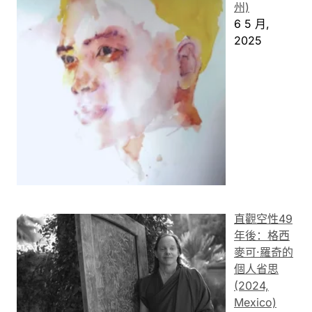
州)
6 5 月,
2025
直觀空性49
年後：格西
麥可·羅奇的
個人省思
(2024,
Mexico)