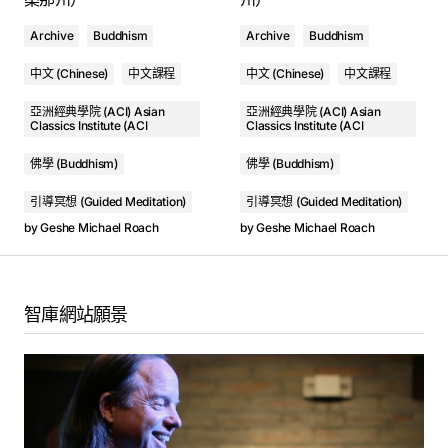
Archive
Buddhism
Archive
Buddhism
2. 冥想1: 真誠行動這把槍 - Geshe Michael Roach
Audio
中文 (Chinese)
中文課程
中文 (Chinese)
中文課程
3. 第1 課- 世界之光 - Geshe Michael Roach
亞洲經典學院 (ACI) Asian
亞洲經典學院 (ACI) Asian
4. 第2 課- 佛法大師: 我 - Geshe Michael Roach
Oral Transmission of Master Shantideva's Dedication Chapter from A Guide to the Bodhisattva's Way of Life
Classics Institute (ACI
Classics Institute (ACI
Geshe Michael Roach
5. 第3 課- 疫情時期的愛 - Geshe Michael Roach
佛學 (Buddhism)
佛學 (Buddhism)
00:00
6. 冥想2: 太陽心中的恐懼 - Geshe Michael Roach
引導冥想 (Guided Meditation)
引導冥想 (Guided Meditation)
by
Geshe Michael Roach
by
Geshe Michael Roach
7. 第4 課- 最好的和最糟的 - Geshe Michael Roach
1. Oral Transmission of Master Shantideva's Dedication Chapter from A Guide to the Bodhisattva's Way of Life - Geshe Michael Roach
8. 第5 課- 閱讀食譜 - Geshe Michael Roach
智庫網站願景
2. Meditation 1 Explanation : The Act of Truth Gun - Geshe Michael Roach
9. 第6 課- 如何打群架 - Geshe Michael Roach
3. Meditation 1: The Act of Truth Gun - Geshe Michael Roach
10. 冥想3: 太陽中心的死亡 - Geshe Michael Roach
4. Class 1: Light of the World - Geshe Michael Roach
11. 第7 課- 我的天堂的細微處 - Geshe Michael Roach
5. Class 2: Dharma Master: Me - Geshe Michael Roach
12. 第8 課- 開始了解你 - Geshe Michael Roach