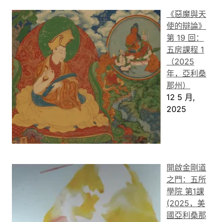
《惡魔與天
使的辯論》
第 19 回：
五房課程 1
（2025
年，亞利桑
那州）
12 5 月,
2025
開啟金剛道
之門：五所
學院 第1課
(2025，美
國亞利桑那