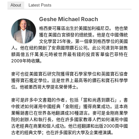
一個視頻，即可觀看本系列的其他視頻。
About
Latest Posts
even the smallest acts of kindness into a powerful method
to eradicate the virus and suffering from the world.
Geshe Michael Roach
This course is a continuation of
our study of the Gift of
格西麥可羅區出生於美國加利福尼亞。 他也榮
Liberation Thrust into the Palm of Your Hand by Pabongka
獲在美國白宮頒發的總統獎。他是在中國傳統
Rinpoche
. We are transitioning from the analysis of the
文化學習25年後，第一個拿到格西學位的美國
medium scope practitioners to the highest scope
人。他在紐約開創了安鼎國際鑽石公司。此公司達到年銷售
額兩億五仟萬美元時被世界最有錢的投資客華倫巴菲特在
practitioners—those motivated fully and completely by
2009年時收購。
love for others. In this deep text, Pabongka Rinpoche
suggests that the most powerful techniques of fully
麥可也從美國寶石研究院獲得寶石學家學位和英國寶石協會
developing compassion and love should indeed become
該視頻有多個“語種”的字幕。1. 點擊“cc”打開字幕。2. 點擊設
獲得寶石鑑定學位。這是世界上最高等的鑽石和寶石科學學
the heart of our daily practice.
置，選擇所需“語種”或英文字幕。
位。他被墨西哥大學提名榮譽博士。
In this course, we will learn how to answer the call for
冥想視頻，英文原聲與中文字幕
麥可是許多中文書籍的作者，包括「當和尚遇到鑽石」，書
human kindness amidst this great pandemic while letting
中敘述如何運用中國經典「金剛經」獲得商業成功。這本商
是一個視頻播放列表，從最近發布的課程開始。只需點擊觀看下
go of our tendencies to primarily focus on ourselves.
業暢銷書已在世界各地翻譯成30種語言。麥可是金剛商業學
一個視頻，即可觀看本系列的其他視頻。
Additionally, what tools can we use to respond with these
院的創辦人和執行長，他在許多國家教導人們如何運用中國
challenges right around us, in our home communities, in
古老經典在商業和個人成功。他已經翻譯和出版2000頁中國
order to have a lasting impact? How does serving others
古老的經典文學；也在許多國家的大學及企業裡演講。
first become the cause to end great suffering and finally,