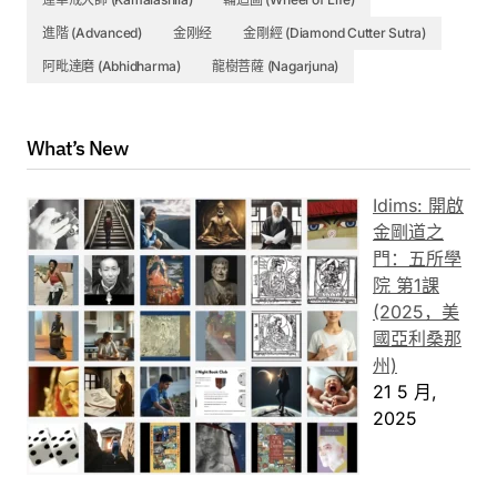
進階 (Advanced)
金刚经
金剛經 (Diamond Cutter Sutra)
阿毗達磨 (Abhidharma)
龍樹菩薩 (Nagarjuna)
What’s New
Idims: 開啟
金剛道之
門：五所學
院 第1課
(2025，美
國亞利桑那
州)
21 5 月,
2025