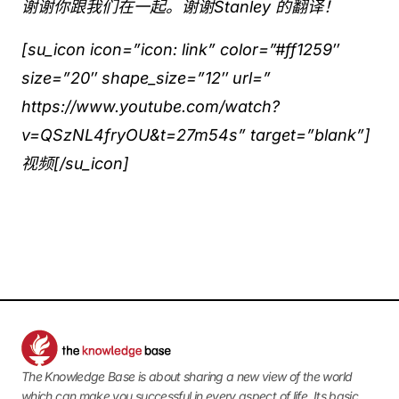
谢谢你跟我们在一起。谢谢Stanley 的翻译！
[su_icon icon=”icon: link” color=”#ff1259″
size=”20″ shape_size=”12″ url=”
https://www.youtube.com/watch?
v=QSzNL4fryOU&t=27m54s” target=”blank”]
视频[/su_icon]
The Knowledge Base is about sharing a new view of the world
which can make you successful in every aspect of life. Its basic